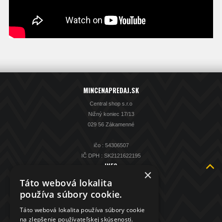
MINCENAPREDAJ.SK
Central shop s.r.o
Nižný koniec 17/13
029 56 Zákamenné
ičo : 54306507
IČ DPH : SK2121622195
INFO
×
O nás
Táto webová lokalita
Kontakt
používa súbory cookie.
KAMENNÁ PREDAJŇA
Táto webová lokalita používa súbory cookie
Spätný výkup striebra
na zlepšenie používateľskej skúsenosti.