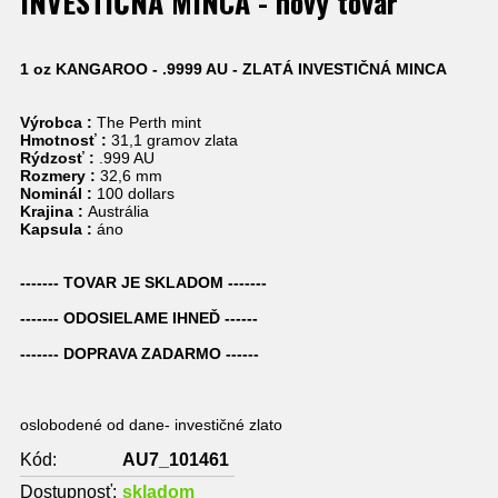
INVESTIČNÁ MINCA - nový tovar
1 oz KANGAROO - .9999 AU - ZLATÁ INVESTIČNÁ MINCA
Výrobca :
The Perth mint
Hmotnosť :
31,1 gramov zlata
Rýdzosť :
.999 AU
Rozmery :
32,6 mm
Nominál :
100 dollars
Krajina :
Austrália
Kapsula :
áno
------- TOVAR JE SKLADOM -------
------- ODOSIELAME IHNEĎ ------
------- DOPRAVA ZADARMO ------
oslobodené od dane- investičné zlato
Kód:
AU7_101461
Dostupnosť:
skladom