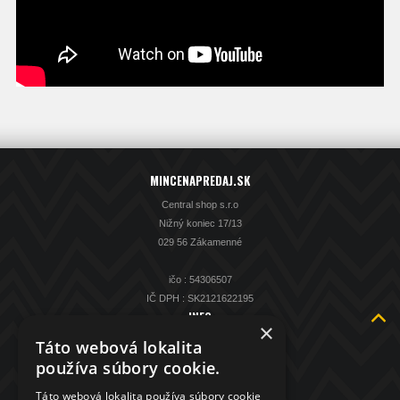
MINCENAPREDAJ.SK
Central shop s.r.o
Nižný koniec 17/13
029 56 Zákamenné
ičo : 54306507
IČ DPH : SK2121622195
INFO
×
O nás
Táto webová lokalita
Kontakt
používa súbory cookie.
KAMENNÁ PREDAJŇA
Táto webová lokalita používa súbory cookie