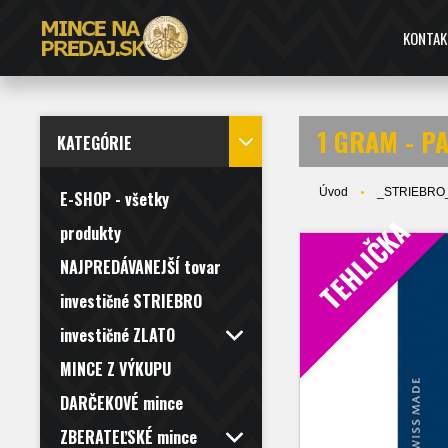
KONTAK
1 GRAM - P
KATEGÓRIE
Úvod
_STRIEBRO
E-SHOP - všetky
TEHLIČKA
produkty
NAJPREDÁVANEJŠÍ tovar
investičné STRIEBRO
investičné ZLATO
MINCE Z VÝKUPU
DARČEKOVÉ mince
ZBERATEĽSKÉ mince