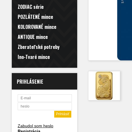
ZODIAC série
POZLÁTENÉ mince
KOLOROVANÉ mince
ANTIQUE mince
Zberateľské potreby
Ino-Tvaré mince
PRIHLÁSENIE
Zabudol som heslo
Registrácia