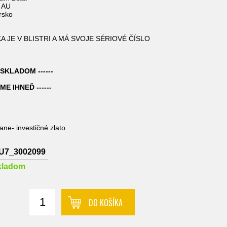
9 AU
rsko
A JE V BLISTRI A MÁ SVOJE SÉRIOVÉ ČÍSLO
 SKLADOM ------
ME IHNEĎ ------
ne- investičné zlato
U7_3002099
kladom
DO KOŠÍKA