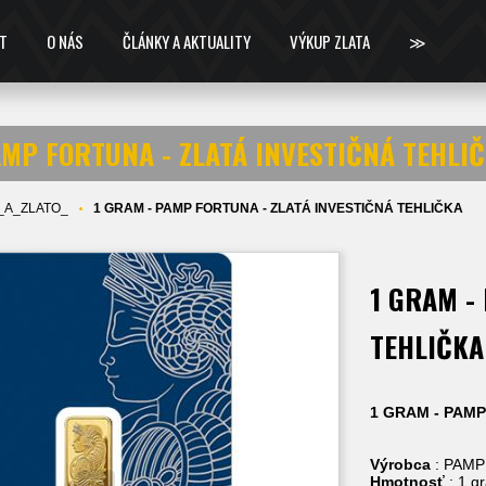
T
O NÁS
ČLÁNKY A AKTUALITY
VÝKUP ZLATA
≫
AMP FORTUNA - ZLATÁ INVESTIČNÁ TEHLI
_A_ZLATO_
1 GRAM - PAMP FORTUNA - ZLATÁ INVESTIČNÁ TEHLIČKA
1 GRAM -
TEHLIČKA
1 GRAM - PAMP
Výrobca
: PAMP
Hmotnosť
: 1 g