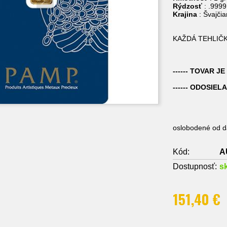
Rýdzosť
: .999
Krajina
: Švajčia
KAŽDÁ TEHLIČK
------ TOVAR JE
------ ODOSIELA
oslobodené od da
Kód:
A
Dostupnosť:
s
151,40 €