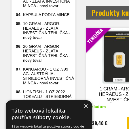
AU - ZLATÁ INVESTIČNÁ
MINCA - nový tovar
Produkty ku
04.
KAPSULA PODĽA MINCE
05.
10 GRAM - ARGOR-
HERAEUS - ZLATÁ
TEHLIČKA
INVESTIČNÁ TEHLIČKA -
nový tovar
06.
20 GRAM - ARGOR-
HERAEUS - ZLATÁ
INVESTIČNÁ TEHLIČKA -
nový tovar
07.
KANGAROO - 1 OZ .999
AG- AUSTRÁLIA -
STRIEBORNÁ INVESTIČNÁ
MINCA - nový tovar
1 GRAM - AR
08.
LIONFISH - 1 OZ 2022
HERAEUS - 
TOKEALU - STRIEBORNÁ
INVESTIČ
ZBERATEĽSKÁ MINCA
×
TEHLIČKA - nov
skladom
Táto webová lokalita
09.
5 GRAM - ARGOR-
HERAEUS - ZLATÁ
používa súbory cookie.
INVESTIČNÁ TEHLIČKA -
139,40 €
nový tovar
Táto webová lokalita používa súbory cookie