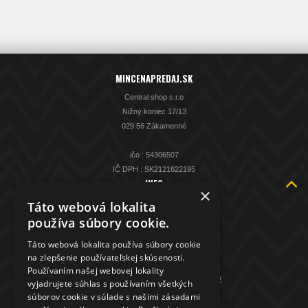
MINCENAPREDAJ.SK
Central shop s.r.o
Nižný koniec 17/13
029 56 Zákamenné
ičo : 54306507
IČ DPH : SK2121622195
INFO
×
O nás
Táto webová lokalita
Kontakt
používa súbory cookie.
KAMENNÁ PREDAJŇA
Táto webová lokalita používa súbory cookie
Spätný výkup striebra
na zlepšenie používateľskej skúsenosti.
Obchodné podmienky
Používaním našej webovej lokality
GDPR - ochrana osobných údajov
vyjadrujete súhlas s používaním všetkých
súborov cookie v súlade s našimi zásadami
KONTAKT