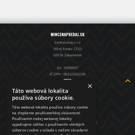
MINCENAPREDAJ.SK
Central shop s.r.o
Nižný koniec 17/13
029 56 Zákamenné
ičo : 54306507
IČ DPH : SK2121622195
INFO
×
O nás
Táto webová lokalita
Kontakt
používa súbory cookie.
KAMENNÁ PREDAJŇA
Táto webová lokalita používa súbory cookie
Spätný výkup striebra
na zlepšenie používateľskej skúsenosti.
Obchodné podmienky
Používaním našej webovej lokality
GDPR - ochrana osobných údajov
vyjadrujete súhlas s používaním všetkých
súborov cookie v súlade s našimi zásadami
KONTAKT