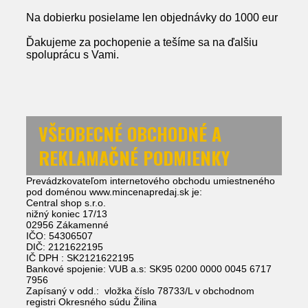
Na dobierku posielame len objednávky do 1000 eur
Ďakujeme za pochopenie a tešíme sa na ďalšiu
spoluprácu s Vami.
VŠEOBECNÉ OBCHODNÉ A
REKLAMAČNÉ PODMIENKY
Prevádzkovateľom internetového obchodu umiestneného
pod doménou www.mincenapredaj.sk je:
Central shop s.r.o.
nižný koniec 17/13
02956 Zákamenné
IČO: 54306507
DIČ: 2121622195
IČ DPH : SK2121622195
Bankové spojenie: VUB a.s: SK95 0200 0000 0045 6717
7956
Zapísaný v odd.: vložka číslo 78733/L v obchodnom
registri Okresného súdu Žilina