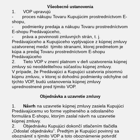
Všeobecné ustanovenia
1. VOP upravujú
- proces nákupu Tovaru Kupujúcim prostredníctvom E-
shopu,
- podmienky predaja a nákupu Tovaru prostredníctvom
E-shopu Predávajúceho,
- práva a povinnosti zmluvných strán, t. j.
Predávajúceho a Kupujúceho vyplývajúce z kúpnej zmluvy
uzatvorenej medzi týmito stranami, ktorej predmetom je
kúpa a predaj Tovaru prostredníctvom E-shopu
Predávajúceho
2. Tieto VOP v znení platnom v deň uzatvorenia kúpnej
zmluvy sú neoddeliteľnou súčasťou kúpnej zmluvy.
V prípade, že Predávajúci a Kupujúci uzatvoria písomnú
kúpnu zmluvu, v ktorej si dohodnú podmienky odchylne od
týchto VOP, budú ustanovenia kúpnej zmluvy
uprednostnené pred týmito VOP.
Objednávka a uzavretie zmluvy
1.
Návrh
na uzavretie kúpnej zmluvy zasiela Kupujúci
Predávajúcemu vo forme vyplneného a odoslaného
formulára E-shopu, ktorým zaslal návrh na uzavretie
kúpnej zmluvy.
2. Objednávku Kupujúci dokončí stlačením tlačidla
„Odoslať objednávku“. Predtým je Kupujúci povinný sa
oboznámiť s týmito VOP a toto oboznámenie potvrdiť