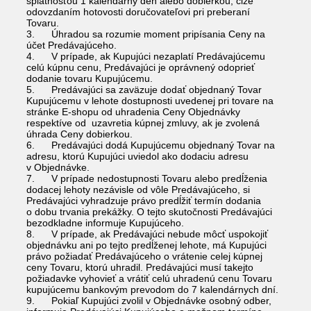
splatnosťou 1 kalendárny deň alebo dobierkou, čiže
odovzdaním hotovosti doručovateľovi pri preberaní
Tovaru.
3. Úhradou sa rozumie moment pripísania Ceny na
účet Predávajúceho.
4. V prípade, ak Kupujúci nezaplatí Predávajúcemu
celú kúpnu cenu, Predávajúci je oprávnený odoprieť
dodanie tovaru Kupujúcemu.
5. Predávajúci sa zaväzuje dodať objednaný Tovar
Kupujúcemu v lehote dostupnosti uvedenej pri tovare na
stránke E-shopu od uhradenia Ceny Objednávky
respektíve od uzavretia kúpnej zmluvy, ak je zvolená
úhrada Ceny dobierkou.
6. Predávajúci dodá Kupujúcemu objednaný Tovar na
adresu, ktorú Kupujúci uviedol ako dodaciu adresu
v Objednávke.
7. V prípade nedostupnosti Tovaru alebo predĺženia
dodacej lehoty nezávisle od vôle Predávajúceho, si
Predávajúci vyhradzuje právo predĺžiť termín dodania
o dobu trvania prekážky. O tejto skutočnosti Predávajúci
bezodkladne informuje Kupujúceho.
8. V prípade, ak Predávajúci nebude môcť uspokojiť
objednávku ani po tejto predĺženej lehote, má Kupujúci
právo požiadať Predávajúceho o vrátenie celej kúpnej
ceny Tovaru, ktorú uhradil. Predávajúci musí takejto
požiadavke vyhovieť a vrátiť celú uhradenú cenu Tovaru
kupujúcemu bankovým prevodom do 7 kalendárnych dní.
9. Pokiaľ Kupujúci zvolil v Objednávke osobný odber,