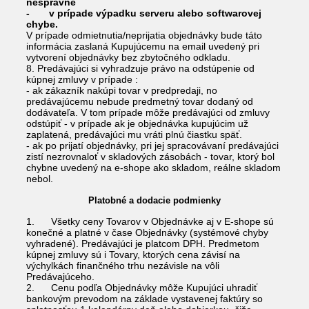
nesprávne
- v prípade výpadku serveru alebo softwarovej
chybe.
V prípade odmietnutia/neprijatia objednávky bude táto
informácia zaslaná Kupujúcemu na email uvedený pri
vytvorení objednávky bez zbytočného odkladu.
8. Predávajúci si vyhradzuje právo na odstúpenie od
kúpnej zmluvy v prípade :
- ak zákazník nakúpi tovar v predpredaji, no
predávajúcemu nebude predmetný tovar dodaný od
dodávateľa. V tom prípade môže predávajúci od zmluvy
odstúpiť - v prípade ak je objednávka kupujúcim už
zaplatená, predávajúci mu vráti plnú čiastku späť.
- ak po prijatí objednávky, pri jej spracovávaní predávajúci
zistí nezrovnaloť v skladových zásobách - tovar, ktorý bol
chybne uvedený na e-shope ako skladom, reálne skladom
nebol.
Platobné a dodacie podmienky
1. Všetky ceny Tovarov v Objednávke aj v E-shope sú
konečné a platné v čase Objednávky (systémové chyby
vyhradené). Predávajúci je platcom DPH. Predmetom
kúpnej zmluvy sú i Tovary, ktorých cena závisí na
výchylkách finančného trhu nezávisle na vôli
Predávajúceho.
2. Cenu podľa Objednávky môže Kupujúci uhradiť
bankovým prevodom na základe vystavenej faktúry so