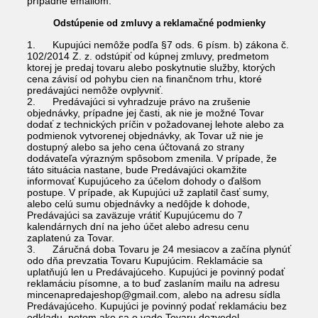
prípadne emailom.
Odstúpenie od zmluvy a reklamačné podmienky
1. Kupujúci nemôže podľa §7 ods. 6 písm. b) zákona č.
102/2014 Z. z. odstúpiť od kúpnej zmluvy, predmetom
ktorej je predaj tovaru alebo poskytnutie služby, ktorých
cena závisí od pohybu cien na finančnom trhu, ktoré
predávajúci nemôže ovplyvniť.
2. Predávajúci si vyhradzuje právo na zrušenie
objednávky, prípadne jej časti, ak nie je možné Tovar
dodať z technických príčin v požadovanej lehote alebo za
podmienok vytvorenej objednávky, ak Tovar už nie je
dostupný alebo sa jeho cena účtovaná zo strany
dodávateľa výrazným spôsobom zmenila. V prípade, že
táto situácia nastane, bude Predávajúci okamžite
informovať Kupujúceho za účelom dohody o ďalšom
postupe. V prípade, ak Kupujúci už zaplatil časť sumy,
alebo celú sumu objednávky a nedôjde k dohode,
Predávajúci sa zaväzuje vrátiť Kupujúcemu do 7
kalendárnych dní na jeho účet alebo adresu cenu
zaplatenú za Tovar.
3. Záručná doba Tovaru je 24 mesiacov a začína plynúť
odo dňa prevzatia Tovaru Kupujúcim. Reklamácie sa
uplatňujú len u Predávajúceho. Kupujúci je povinný podať
reklamáciu písomne, a to buď zaslaním mailu na adresu
mincenapredajeshop@gmail.com, alebo na adresu sídla
Predávajúceho. Kupujúci je povinný podať reklamáciu bez
odkladu, potom ako sa o vade Tovaru dozvedel.