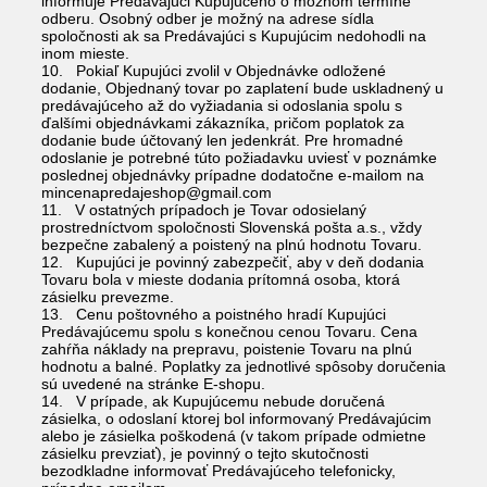
informuje Predávajúci Kupujúceho o možnom termíne
odberu. Osobný odber je možný na adrese sídla
spoločnosti ak sa Predávajúci s Kupujúcim nedohodli na
inom mieste.
10. Pokiaľ Kupujúci zvolil v Objednávke odložené
dodanie, Objednaný tovar po zaplatení bude uskladnený u
predávajúceho až do vyžiadania si odoslania spolu s
ďalšími objednávkami zákazníka, pričom poplatok za
dodanie bude účtovaný len jedenkrát. Pre hromadné
odoslanie je potrebné túto požiadavku uviesť v poznámke
poslednej objednávky prípadne dodatočne e-mailom na
mincenapredajeshop@gmail.com
11. V ostatných prípadoch je Tovar odosielaný
prostredníctvom spoločnosti Slovenská pošta a.s., vždy
bezpečne zabalený a poistený na plnú hodnotu Tovaru.
12. Kupujúci je povinný zabezpečiť, aby v deň dodania
Tovaru bola v mieste dodania prítomná osoba, ktorá
zásielku prevezme.
13. Cenu poštovného a poistného hradí Kupujúci
Predávajúcemu spolu s konečnou cenou Tovaru. Cena
zahŕňa náklady na prepravu, poistenie Tovaru na plnú
hodnotu a balné. Poplatky za jednotlivé spôsoby doručenia
sú uvedené na stránke E-shopu.
14. V prípade, ak Kupujúcemu nebude doručená
zásielka, o odoslaní ktorej bol informovaný Predávajúcim
alebo je zásielka poškodená (v takom prípade odmietne
zásielku prevziať), je povinný o tejto skutočnosti
bezodkladne informovať Predávajúceho telefonicky,