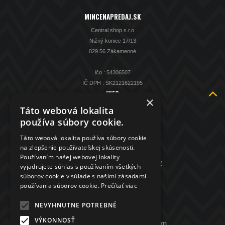
MINCENAPREDAJ.SK
Central shop s.r.o
Nižný koniec 17/13
029 56 Zákamenné
ičo : 54306507
IČ DPH : SK2121622195
INFO
×
O nás
Táto webová lokalita
Kontakt
používa súbory cookie.
KAMENNÁ PREDAJŇA
Táto webová lokalita používa súbory cookie
Spätný výkup striebra
na zlepšenie používateľskej skúsenosti.
Obchodné podmienky
Používaním našej webovej lokality
GDPR - ochrana osobných údajov
vyjadrujete súhlas s používaním všetkých
súborov cookie v súlade s našimi zásadami
KONTAKT
používania súborov cookie.
Prečítať viac
+421 907 208 972
NEVYHNUTNE POTREBNÉ
VÝKONNOSŤ
mincenapredaj.sk@gmail.com