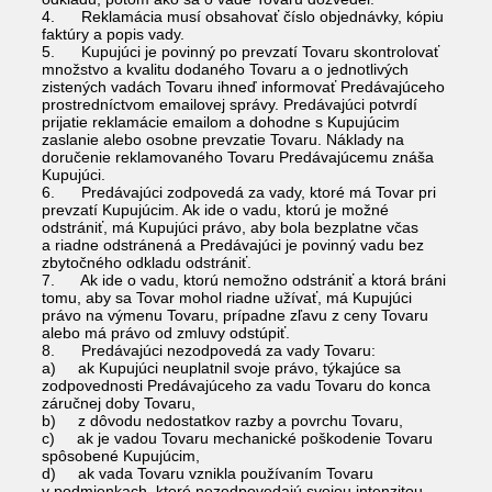
4. Reklamácia musí obsahovať číslo objednávky, kópiu
faktúry a popis vady.
5. Kupujúci je povinný po prevzatí Tovaru skontrolovať
množstvo a kvalitu dodaného Tovaru a o jednotlivých
zistených vadách Tovaru ihneď informovať Predávajúceho
prostredníctvom emailovej správy. Predávajúci potvrdí
prijatie reklamácie emailom a dohodne s Kupujúcim
zaslanie alebo osobne prevzatie Tovaru. Náklady na
doručenie reklamovaného Tovaru Predávajúcemu znáša
Kupujúci.
6. Predávajúci zodpovedá za vady, ktoré má Tovar pri
prevzatí Kupujúcim. Ak ide o vadu, ktorú je možné
odstrániť, má Kupujúci právo, aby bola bezplatne včas
a riadne odstránená a Predávajúci je povinný vadu bez
zbytočného odkladu odstrániť.
7. Ak ide o vadu, ktorú nemožno odstrániť a ktorá bráni
tomu, aby sa Tovar mohol riadne užívať, má Kupujúci
právo na výmenu Tovaru, prípadne zľavu z ceny Tovaru
alebo má právo od zmluvy odstúpiť.
8. Predávajúci nezodpovedá za vady Tovaru:
a) ak Kupujúci neuplatnil svoje právo, týkajúce sa
zodpovednosti Predávajúceho za vadu Tovaru do konca
záručnej doby Tovaru,
b) z dôvodu nedostatkov razby a povrchu Tovaru,
c) ak je vadou Tovaru mechanické poškodenie Tovaru
spôsobené Kupujúcim,
d) ak vada Tovaru vznikla používaním Tovaru
v podmienkach, ktoré nezodpovedajú svojou intenzitou,