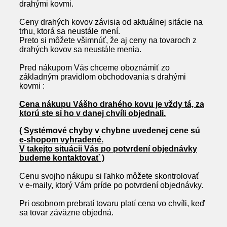
drahými kovmi.
Ceny drahých kovov závisia od aktuálnej sitácie na
trhu, ktorá sa neustále mení.
Preto si môžete všimnúť, že aj ceny na tovaroch z
drahých kovov sa neustále menia.
Pred nákupom Vás chceme oboznámiť zo
základným pravidlom obchodovania s drahými
kovmi :
Cena nákupu Vášho drahého kovu je vždy tá, za
ktorú ste si ho v danej chvíli objednali.
( Systémové chyby v chybne uvedenej cene sú
e-shopom vyhradené.
V takejto situácii Vás po potvrdení objednávky
budeme kontaktovať )
Cenu svojho nákupu si ľahko môžete skontrolovať
v e-maily, ktorý Vám príde po potvrdení objednávky.
Pri osobnom prebratí tovaru platí cena vo chvíli, keď
sa tovar záväzne objedná.