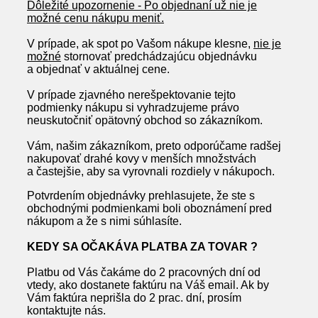
Dôležité upozornenie - Po objednaní už nie je
možné cenu nákupu meniť.
V prípade, ak spot po Vašom nákupe klesne,
nie je
možné
stornovať predchádzajúcu objednávku
a objednať v aktuálnej cene.
V prípade zjavného nerešpektovanie tejto
podmienky nákupu si vyhradzujeme právo
neuskutočniť opätovný obchod so zákazníkom.
Vám, našim zákazníkom, preto odporúčame radšej
nakupovať drahé kovy v menších množstvách
a častejšie, aby sa vyrovnali rozdiely v nákupoch.
Potvrdením objednávky prehlasujete, že ste s
obchodnými podmienkami boli oboznámení pred
nákupom a že s nimi súhlasíte.
KEDY SA OČAKÁVA PLATBA ZA TOVAR ?
Platbu od Vás čakáme do 2 pracovných dní od
vtedy, ako dostanete faktúru na Váš email. Ak by
Vám faktúra neprišla do 2 prac. dní, prosím
kontaktujte nás.