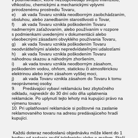
vlhkosťou, chemickými a mechanickými vplyvmi
prirodzenému prostrediu Tovaru,
e) ak vada Tovaru vznikla neodborným zaobchádzaním,
obsluhou, alebo zanedbaním starostlivosti o Tovar,
f) ak vada Tovaru vznikla poškodením Tovaru
nadmerným zaťažovaním, alebo používaním v rozpore
s podmienkami uvedenými v dokumentácii alebo
všeobecnými zásadami obvyklého používania Tovaru,
g) ak vada Tovaru vznikla poškodením Tovaru
neodvrátiteľnými a/alebo nepredvídateľnými udalosťami
h) ak vada Tovaru vznikla poškodením Tovaru
náhodnou skazou a náhodným zhoršením,
i) ak vada tovaru vznikla neodborným zásahom,
poškodením vodou, ohňom, statickou či atmosférickou
elektrinou alebo iným zásahom vyššej moci,
j) ak vada Tovaru vznikla zásahom do Tovaru k tomu
neoprávnenej osoby.
9. Predávajúci vybaví reklamáciu bez zbytočného
odkladu, najneskôr do 30 dní odo dňa uplatnenia
reklamácie. Po uplynutí tejto lehoty má kupujúci právo na
výmenu tovaru
10. Pri uplatňovaní reklamácie si poštovné na zaslanie
reklamovaného tovaru na adresu predávajúceho hradí
kupujíci.
Každú doteraz neodoslanú objednávku môže klient do 1
hodiny od zadania zrušiť telefonicky alebo e-mailom. Stačí