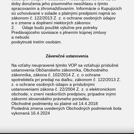
doby doručenia jeho písomného nesúhlasu s týmto
spracovaním a zhromažďovaním. Informácie o Kupujúcich
sú uchovávané v súlade s platnými predpismi najmä so
zákonom č. 122/2013 Z. z. o ochrane osobných údajov
a o zmene a doplnení niektorých zákonov.
2. Údaje budú použité výlučne pre potreby
Predávajúceho súvisiace s plnením kúpnej zmluvy
a nebudú
poskytnuté tretím osobám.
Záverečné ustanovenia
Na vzťahy neupravené týmito VOP sa vzťahujú príslušné
ustanovenia Občianskeho zákonníka, Obchodného
zákonníka, zákona č. 102/2014 Z. z. o ochrane
spotrebiteľa pri predaji na diaľku, zákonom č. 122/2013 Z.
z. o ochrane osobných údajov a príslušnými
ustanoveniami zákona č. 22/2004 Z. z. o elektronickom
obchode; v znení neskorších predpisov, prípadne inými
zákonmi slovenského právneho poriadku.
Obchodné podmienky sú platné od 14.4.2018
Posledná zmena uvedených Obchodných podmienok bola
vykonaná 16.4.2024