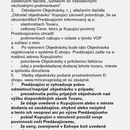
zakliknutím tlačidla „Súhlasím so Všeobecnými
obchodnými podmienkami“.
3. Odoslaním Objednávky, t. j. stlačením tlačidla
„Odoslať objednávku“ Kupujúci zároveň potvrdzuje, že sa
oboznámil/bol Predávajúcim informovaný aj o:
- vlastnostiach Tovaru,
- celkovej Cene, ktorú je Kupujúci povinný
Predávajúcemu uhradiť
- podmienkach nákupu v súlade s týmito VOP
a súhlasí s nimi.
4. Po vytvorení Objednávky bude táto Objednávka
registrovaná v systéme E-shopu. Predávajúci zašle na e-
mailovú adresu Kupujúceho:
- potvrdenie Objednávky s priloženou faktúrou
- údaj o predpokladanej dodacej lehote tovaru, mieste
a spôsobu doručenia
5. Všetky objednávky podané prostredníctvom E-
shopu www.mincenapredaj.sk sú záväzné.
7.
Predávajúci si vyhradzuje právo
odmietnuť/neprijať objednávku v prípade:
- presiahnutia počtu prijatých objednávok nad
výšku disponibilných zásob Tovaru,
- že údaje uvedené o Kupujúcom alebo o mieste
dodania sú zavádzajúce, chybné alebo neúplné
a tento ich neopraví ani po výzve Predávajúceho
- pokiaľ Kupujúci v minulosti porušil svoje
povinnosti voči Predávajúcemu,
- že ceny, zverejnené v Eshope boli uvedené