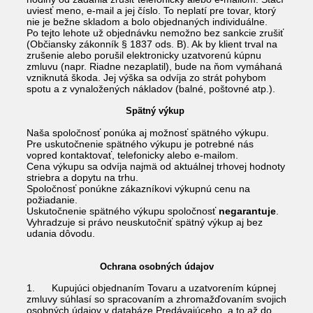
uviesť meno, e-mail a jej číslo. To neplatí pre tovar, ktorý
nie je bežne skladom a bolo objednaných individuálne.
Po tejto lehote už objednávku nemožno bez sankcie zrušiť
(Občiansky zákonník § 1837 ods. B). Ak by klient trval na
zrušenie alebo porušil elektronicky uzatvorenú kúpnu
zmluvu (napr. Riadne nezaplatil), bude na ňom vymáhaná
vzniknutá škoda. Jej výška sa odvíja zo strát pohybom
spotu a z vynaložených nákladov (balné, poštovné atp.).
Spätný výkup
Naša spoločnosť ponúka aj možnosť spätného výkupu.
Pre uskutočnenie spätného výkupu je potrebné nás
vopred kontaktovať, telefonicky alebo e-mailom.
Cena výkupu sa odvíja najmä od aktuálnej trhovej hodnoty
striebra a dopytu na trhu.
Spoločnosť ponúkne zákazníkovi výkupnú cenu na
požiadanie.
Uskutočnenie spätného výkupu spoločnosť
negarantuje
.
Vyhradzuje si právo neuskutočniť spätný výkup aj bez
udania dôvodu.
Ochrana osobných údajov
1. Kupujúci objednaním Tovaru a uzatvorením kúpnej
zmluvy súhlasí so spracovaním a zhromažďovaním svojich
osobných údajov v databáze Predávajúceho, a to až do