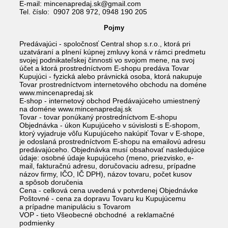
E-mail: mincenapredaj.sk@gmail.com
Tel. číslo: 0907 208 972, 0948 190 205
Pojmy
Predávajúci - spoločnosť Central shop s.r.o., ktorá pri
uzatváraní a plnení kúpnej zmluvy koná v rámci predmetu
svojej podnikateľskej činnosti vo svojom mene, na svoj
účet a ktorá prostredníctvom E-shopu predáva Tovar
Kupujúci - fyzická alebo právnická osoba, ktorá nakupuje
Tovar prostredníctvom internetového obchodu na doméne
www.mincenapredaj.sk
E-shop - internetový obchod Predávajúceho umiestnený
na doméne www.mincenapredaj.sk
Tovar - tovar ponúkaný prostredníctvom E-shopu
Objednávka - úkon Kupujúceho v súvislosti s E-shopom,
ktorý vyjadruje vôľu Kupujúceho nakúpiť Tovar v E-shope,
je odoslaná prostredníctvom E-shopu na emailovú adresu
predávajúceho. Objednávka musí obsahovať nasledujúce
údaje: osobné údaje kupujúceho (meno, priezvisko, e-
mail, fakturačnú adresu, doručovaciu adresu, prípadne
názov firmy, IČO, IČ DPH), názov tovaru, počet kusov
a spôsob doručenia
Cena - celková cena uvedená v potvrdenej Objednávke
Poštovné - cena za dopravu Tovaru ku Kupujúcemu
a prípadne manipuláciu s Tovarom
VOP - tieto Všeobecné obchodné a reklamačné
podmienky