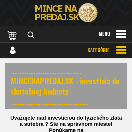
MENU
KATEGÓRIE
........................................
MINCENAPREDAJ.SK - investícia do
skutočnej hodnoty
............................................
Uvažujete nad investíciou do fyzického zlata
a striebra ? Ste na správnom mieste!
Ponúkame na