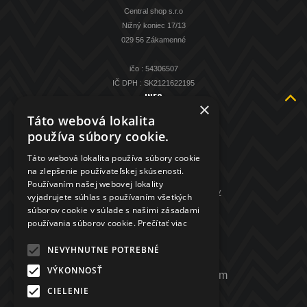
Central shop s.r.o
Nižný koniec 17/13
029 56 Zákamenné
ičo : 54306507
IČ DPH : SK2121622195
INFO
×
O nás
Táto webová lokalita
Kontakt
používa súbory cookie.
KAMENNÁ PREDAJŇA
Táto webová lokalita používa súbory cookie
Spätný výkup striebra
na zlepšenie používateľskej skúsenosti.
Obchodné podmienky
Používaním našej webovej lokality
GDPR - ochrana osobných údajov
vyjadrujete súhlas s používaním všetkých
súborov cookie v súlade s našimi zásadami
KONTAKT
používania súborov cookie.
Prečítať viac
+421 907 208 972
NEVYHNUTNE POTREBNÉ
VÝKONNOSŤ
mincenapredaj.sk@gmail.com
CIELENIE