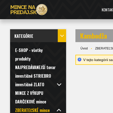
KONTAK
Kambodža
KATEGÓRIE
Úvod
ZBERATEĽS
E-SHOP - všetky
produkty
V tejto kategórii 
NAJPREDÁVANEJŠÍ tovar
investičné STRIEBRO
investičné ZLATO
MINCE Z VÝKUPU
DARČEKOVÉ mince
ZBERATEĽSKÉ mince