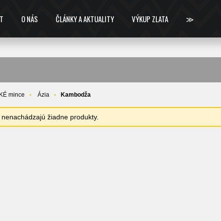
T
O NÁS
ČLÁNKY A AKTUALITY
VÝKUP ZLATA
≫
KÉ mince
Ázia
Kambodža
sa nenachádzajú žiadne produkty.