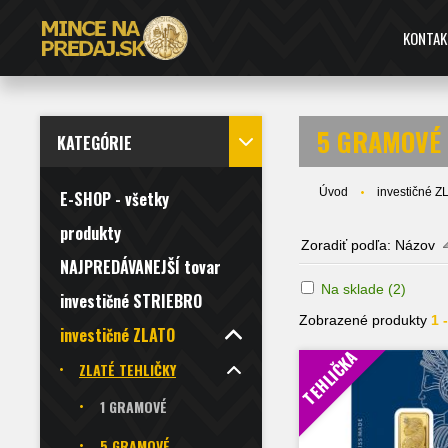
KONTAK
5 GRAMOVÉ
KATEGÓRIE
Úvod
investičné 
E-SHOP - všetky
produkty
Zoradiť podľa:
Názov
NAJPREDÁVANEJŠÍ tovar
Na sklade
(2)
investičné STRIEBRO
Zobrazené produkty
1 
investičné ZLATO
TEHLIČKA
ZLATÉ TEHLIČKY
1 GRAMOVÉ
5 GRAMOVÉ