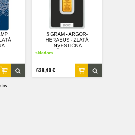
AMP
5 GRAM - ARGOR-
LATÁ
HERAEUS - ZLATÁ
NÁ
INVESTIČNÁ
A
TEHLIČKA - nový tovar
skladom
638,40 €
tov.