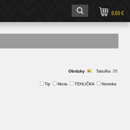
0,00 €
Obrázky
Tabuľka
Tip
Akcia
TEHLIČKA
Novinka