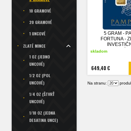
10 GRAMOVÉ
20 GRAMOVÉ
1 UNCOVÉ
5 GRAM - P
FORTUNA - Z
INVESTIČ
ZLATÉ MINCE
TEHLIČK
skladom
1 OZ (JEDNO
UNCOVÉ)
649,40 €
1/2 OZ (POL
UNCOVÉ)
Na stranu:
produk
1/4 OZ (ŠTVRŤ
UNCOVÉ)
1/10 OZ (JEDNA
DESATINA UNCE)