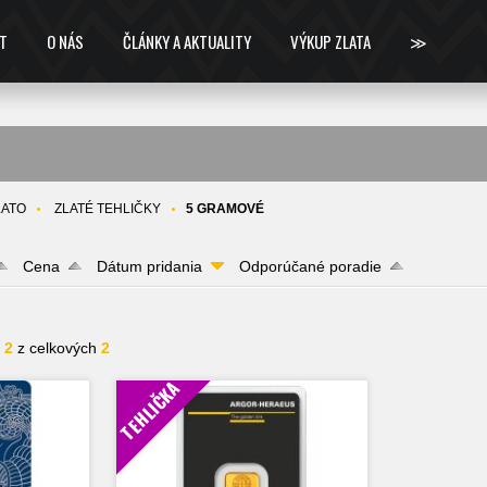
T
O NÁS
ČLÁNKY A AKTUALITY
VÝKUP ZLATA
≫
ZLATO
ZLATÉ TEHLIČKY
5 GRAMOVÉ
Cena
Dátum pridania
Odporúčané poradie
- 2
z celkových
2
TEHLIČKA