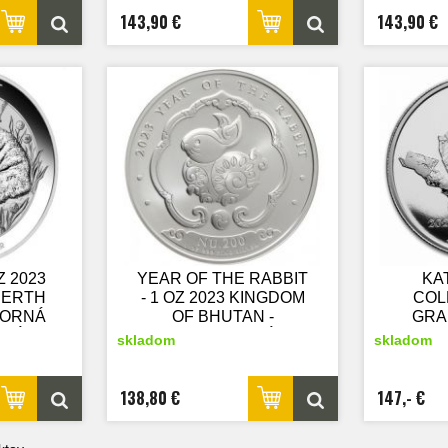
143,90 €
143,90 €
Z 2023
YEAR OF THE RABBIT
KA
PERTH
- 1 OZ 2023 KINGDOM
COL
BORNÁ
OF BHUTAN -
GRA
SKÁ
STRIEBORNÁ
202
skladom
skladom
ZBERATEĽSKÁ
ST
MINCA
ZB
PRO
138,80 €
147,- €