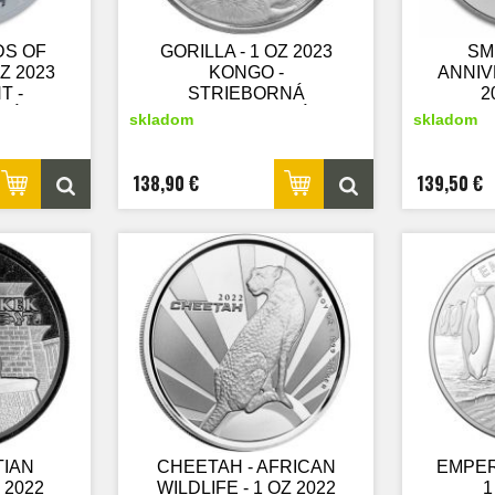
DS OF
GORILLA - 1 OZ 2023
SM
Z 2023
KONGO -
ANNIV
T -
STRIEBORNÁ
2
NÁ
ZBERATEĽSKÁ
ST
skladom
skladom
SKÁ
MINCA
ZB
138,90 €
139,50 €
TIAN
CHEETAH - AFRICAN
EMPER
 2022
WILDLIFE - 1 OZ 2022
1