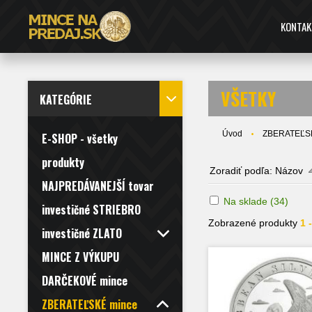
KONTAK
VŠETKY
KATEGÓRIE
Úvod
ZBERATEĽS
E-SHOP - všetky
produkty
Zoradiť podľa:
Názov
NAJPREDÁVANEJŠÍ tovar
Na sklade
(34)
investičné STRIEBRO
Zobrazené produkty
1 
investičné ZLATO
MINCE Z VÝKUPU
DARČEKOVÉ mince
ZBERATEĽSKÉ mince