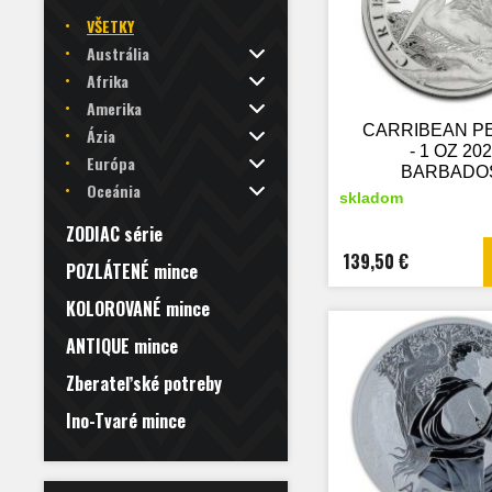
VŠETKY
Austrália
Afrika
Amerika
CARRIBEAN P
Ázia
- 1 OZ 20
Európa
BARBADOS
Oceánia
STRIEBOR
skladom
ZBERATEĽ
ZODIAC série
MINCA
139,50 €
POZLÁTENÉ mince
KOLOROVANÉ mince
ANTIQUE mince
Zberateľské potreby
Ino-Tvaré mince