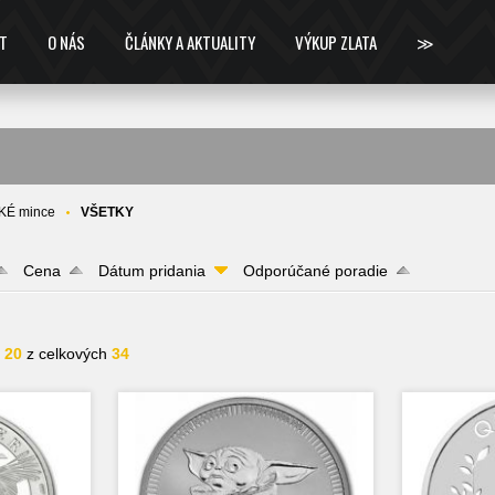
T
O NÁS
ČLÁNKY A AKTUALITY
VÝKUP ZLATA
≫
KÉ mince
VŠETKY
Cena
Dátum pridania
Odporúčané poradie
- 20
z celkových
34