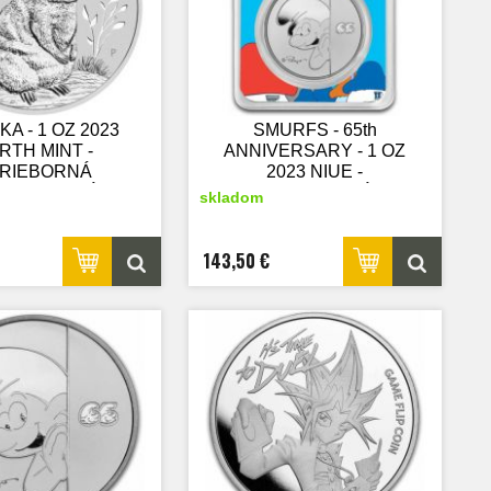
A - 1 OZ 2023
SMURFS - 65th
RTH MINT -
ANNIVERSARY - 1 OZ
RIEBORNÁ
2023 NIUE -
ERATEĽSKÁ
STRIEBORNÁ
skladom
MINCA
ZBERATEĽSKÁ
MINCA V BLISTRI
143,50 €