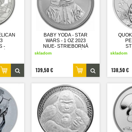
ELICAN
BABY YODA - STAR
QUOKK
23
WARS - 1 OZ 2023
PE
 -
NIUE- STRIEBORNÁ
ST
NÁ
ZBERATEĽSKÁ
ZB
skladom
skladom
SKÁ
MINCA
139,50 €
138,50 €