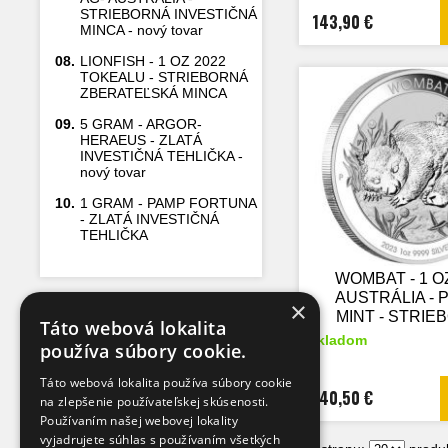
STRIEBORNÁ INVESTIČNÁ
143,90 €
MINCA - nový tovar
08.
LIONFISH - 1 OZ 2022
TOKEALU - STRIEBORNÁ
ZBERATEĽSKÁ MINCA
09.
5 GRAM - ARGOR-
HERAEUS - ZLATÁ
INVESTIČNÁ TEHLIČKA -
nový tovar
10.
1 GRAM - PAMP FORTUNA
- ZLATÁ INVESTIČNÁ
TEHLIČKA
WOMBAT - 1 O
AUSTRÁLIA - 
×
MINT - STRIE
Táto webová lokalita
ZBERATEĽ
skladom
používa súbory cookie.
MINCA
Táto webová lokalita používa súbory cookie
140,50 €
na zlepšenie používateľskej skúsenosti.
Používaním našej webovej lokality
vyjadrujete súhlas s používaním všetkých