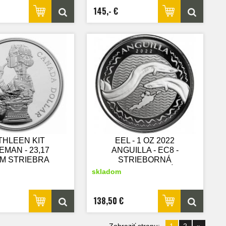
145,- €
THLEEN KIT
EEL - 1 OZ 2022
EMAN - 23,17
ANGUILLA - EC8 -
M STRIEBRA
STRIEBORNÁ
3 KANADA -
ZBERATEĽSKÁ
skladom
RIEBORNÁ
MINCA
ERATEĽSKÁ
OF MINCA V
138,50 €
BOXE