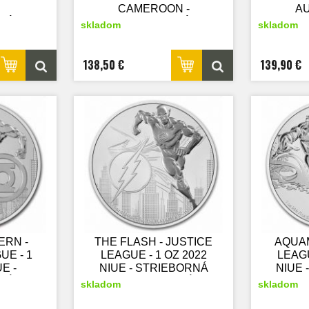
CAMEROON -
A
NÁ
STRIEBORNÁ
A
skladom
skladom
SKÁ
ZBERATEĽSKÁ
TE
MINCA
ST
ZB
138,50 €
139,90 €
ERN -
THE FLASH - JUSTICE
AQUAM
UE - 1
LEAGUE - 1 OZ 2022
LEAGU
E -
NIUE - STRIEBORNÁ
NIUE 
NÁ
ZBERATEĽSKÁ
ZB
skladom
skladom
SKÁ
MINCA