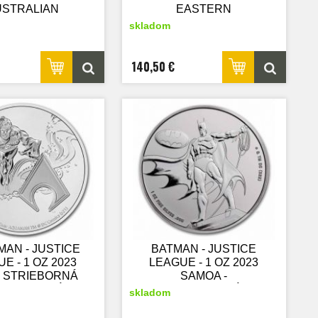
USTRALIAN
EASTERN
NTARCTIC
CARRIBEAN - 1 OZ
skladom
RRITORY -
2022 - DOMINICA -
RIEBORNÁ
STRIEBORNÁ
ERATEĽSKÁ
ZBERATEĽSKÁ
140,50 €
MINCA
MINCA
AN - JUSTICE
BATMAN - JUSTICE
E - 1 OZ 2023
LEAGUE - 1 OZ 2023
- STRIEBORNÁ
SAMOA -
ERATEĽSKÁ
STRIEBORNÁ
skladom
MINCA
ZBERATEĽSKÁ
MINCA