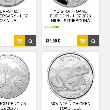
URFS - 65th
YU-GI-OH! - GAME
ERSARY - 1 OZ
FLIP COIN - 1 OZ 2023
023 NIUE -
NIUE - STRIEBORNÁ
RIEBORNÁ
ZBERATEĽSKÁ
skladom
ERATEĽSKÁ
MINCA
MINCA
138,90 €
OR PENGUIN -
MOUNTAIN CHICKEN
 OZ 2023 -
TOAD - EC8