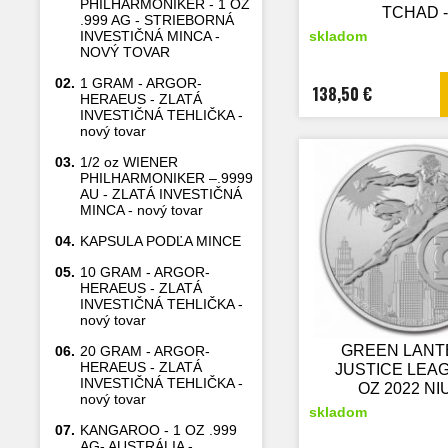
PHILHARMONIKER - 1 OZ
TCHAD -
.999 AG - STRIEBORNÁ
STRIEBOR
INVESTIČNÁ MINCA -
skladom
ZBERATEĽ
NOVÝ TOVAR
MINCA
02.
1 GRAM - ARGOR-
138,50 €
HERAEUS - ZLATÁ
INVESTIČNÁ TEHLIČKA -
nový tovar
03.
1/2 oz WIENER
PHILHARMONIKER –.9999
AU - ZLATÁ INVESTIČNÁ
MINCA - nový tovar
04.
KAPSULA PODĽA MINCE
05.
10 GRAM - ARGOR-
HERAEUS - ZLATÁ
INVESTIČNÁ TEHLIČKA -
nový tovar
GREEN LANT
06.
20 GRAM - ARGOR-
HERAEUS - ZLATÁ
JUSTICE LEAG
INVESTIČNÁ TEHLIČKA -
OZ 2022 NIU
nový tovar
STRIEBOR
skladom
ZBERATEĽ
07.
KANGAROO - 1 OZ .999
MINCA
AG- AUSTRÁLIA -