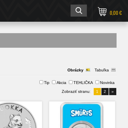
0,00 €
Obrázky
Tabuľka
Tip
Akcia
TEHLIČKA
Novinka
Zobraziť stranu:
1
2
»