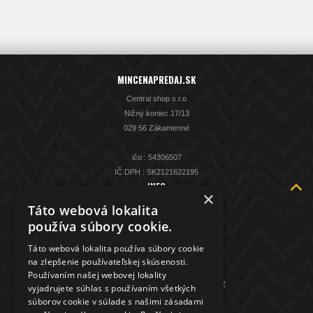
MINCENAPREDAJ.SK
Central shop s.r.o
Nižný koniec 17/13
029 56 Zákamenné
ičo : 54306507
IČ DPH : SK2121622195
INFO
×
O nás
Táto webová lokalita
Kontakt
používa súbory cookie.
KAMENNÁ PREDAJŇA
Táto webová lokalita používa súbory cookie
Spätný výkup striebra
na zlepšenie používateľskej skúsenosti.
Obchodné podmienky
Používaním našej webovej lokality
GDPR - ochrana osobných údajov
vyjadrujete súhlas s používaním všetkých
súborov cookie v súlade s našimi zásadami
KONTAKT