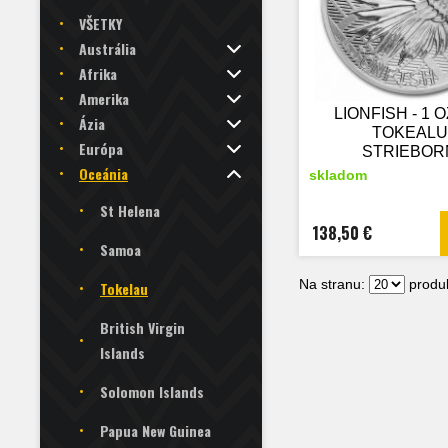
VŠETKY
Austrália
Afrika
Amerika
LIONFISH - 1 O
Ázia
TOKEALU 
Európa
STRIEBOR
ZBERATEĽ
Oceánia
skladom
MINCA
St Helena
138,50 €
Samoa
Na stranu:
produk
Tokelau
British Virgin
Islands
Solomon Islands
Papua New Guinea