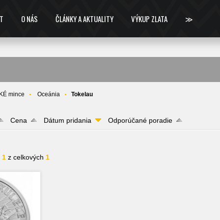
T
O NÁS
ČLÁNKY A AKTUALITY
VÝKUP ZLATA
≫
KÉ mince
Oceánia
Tokelau
Cena
Dátum pridania
Odporúčané poradie
- 1
z celkových
1