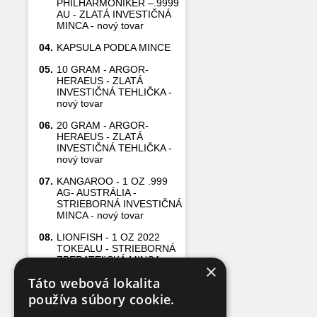
PHILHARMONIKER –.9999
AU - ZLATÁ INVESTIČNÁ
MINCA - nový tovar
04.
KAPSULA PODĽA MINCE
05.
10 GRAM - ARGOR-
HERAEUS - ZLATÁ
INVESTIČNÁ TEHLIČKA -
nový tovar
06.
20 GRAM - ARGOR-
HERAEUS - ZLATÁ
INVESTIČNÁ TEHLIČKA -
nový tovar
07.
KANGAROO - 1 OZ .999
AG- AUSTRÁLIA -
STRIEBORNÁ INVESTIČNÁ
MINCA - nový tovar
08.
LIONFISH - 1 OZ 2022
TOKEALU - STRIEBORNÁ
ZBERATEĽSKÁ MINCA
×
Táto webová lokalita
09.
5 GRAM - ARGOR-
HERAEUS - ZLATÁ
používa súbory cookie.
INVESTIČNÁ TEHLIČKA -
nový tovar