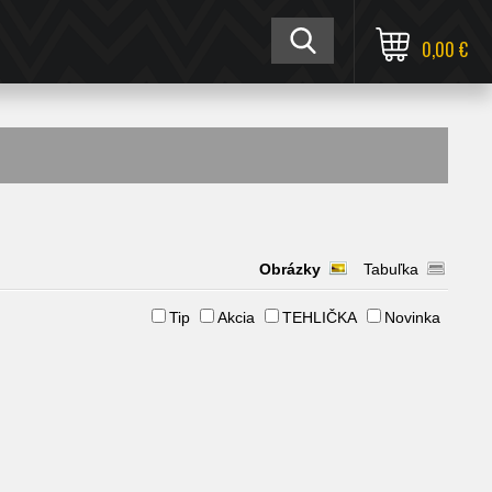
0,00 €
Obrázky
Tabuľka
Tip
Akcia
TEHLIČKA
Novinka