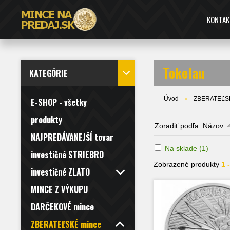
KONTAK
Tokelau
KATEGÓRIE
Úvod
ZBERATEĽS
E-SHOP - všetky
produkty
Zoradiť podľa:
Názov
NAJPREDÁVANEJŠÍ tovar
Na sklade
(1)
investičné STRIEBRO
Zobrazené produkty
1 
investičné ZLATO
MINCE Z VÝKUPU
DARČEKOVÉ mince
ZBERATEĽSKÉ mince