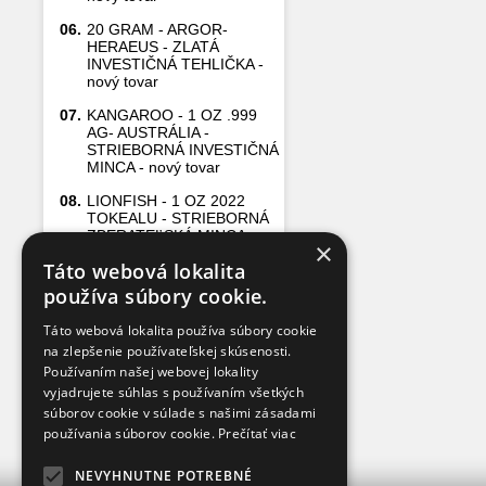
06.
20 GRAM - ARGOR-
HERAEUS - ZLATÁ
INVESTIČNÁ TEHLIČKA -
nový tovar
07.
KANGAROO - 1 OZ .999
AG- AUSTRÁLIA -
STRIEBORNÁ INVESTIČNÁ
MINCA - nový tovar
08.
LIONFISH - 1 OZ 2022
TOKEALU - STRIEBORNÁ
ZBERATEĽSKÁ MINCA
×
Táto webová lokalita
09.
5 GRAM - ARGOR-
HERAEUS - ZLATÁ
používa súbory cookie.
INVESTIČNÁ TEHLIČKA -
nový tovar
Táto webová lokalita používa súbory cookie
na zlepšenie používateľskej skúsenosti.
10.
1 GRAM - PAMP FORTUNA
Používaním našej webovej lokality
- ZLATÁ INVESTIČNÁ
TEHLIČKA
vyjadrujete súhlas s používaním všetkých
súborov cookie v súlade s našimi zásadami
používania súborov cookie.
Prečítať viac
NEVYHNUTNE POTREBNÉ