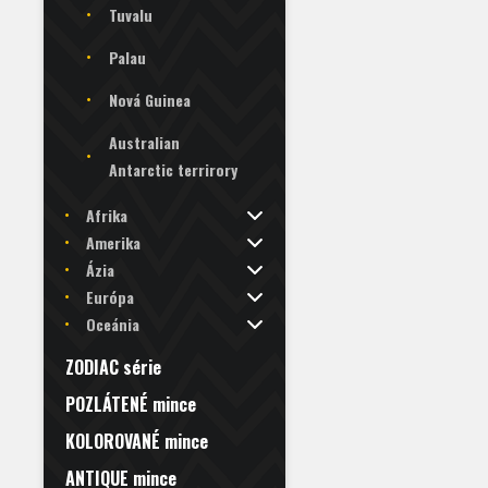
Tuvalu
Palau
Nová Guinea
Australian
Antarctic terrirory
Afrika
Amerika
Ázia
Európa
Oceánia
ZODIAC série
POZLÁTENÉ mince
KOLOROVANÉ mince
ANTIQUE mince