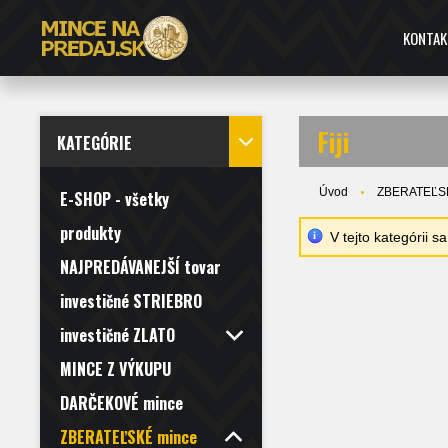
KONTAK
Fiji
KATEGÓRIE
Úvod
ZBERATEĽS
E-SHOP - všetky
produkty
V tejto kategórii 
NAJPREDÁVANEJŠÍ tovar
investičné STRIEBRO
investičné ZLATO
MINCE Z VÝKUPU
DARČEKOVÉ mince
ZBERATEĽSKÉ mince