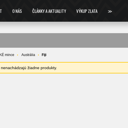
T
O NÁS
ČLÁNKY A AKTUALITY
VÝKUP ZLATA
≫
KÉ mince
Austrália
Fiji
sa nenachádzajú žiadne produkty.