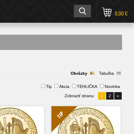
0,00 €
Obrázky
Tabuľka
Tip
Akcia
TEHLIČKA
Novinka
Zobraziť stranu:
1
2
»
TIP