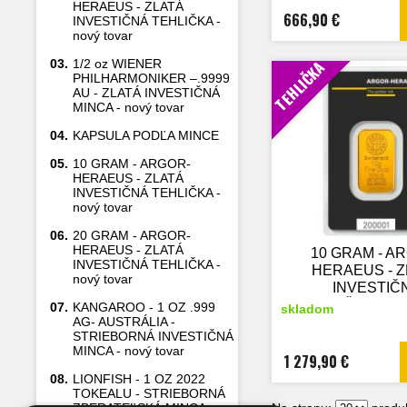
HERAEUS - ZLATÁ
666,90 €
INVESTIČNÁ TEHLIČKA -
nový tovar
03.
1/2 oz WIENER
TEHLIČKA
PHILHARMONIKER –.9999
AU - ZLATÁ INVESTIČNÁ
MINCA - nový tovar
04.
KAPSULA PODĽA MINCE
05.
10 GRAM - ARGOR-
HERAEUS - ZLATÁ
INVESTIČNÁ TEHLIČKA -
nový tovar
06.
20 GRAM - ARGOR-
HERAEUS - ZLATÁ
10 GRAM - A
INVESTIČNÁ TEHLIČKA -
HERAEUS - 
nový tovar
INVESTIČ
TEHLIČKA - nov
07.
KANGAROO - 1 OZ .999
skladom
AG- AUSTRÁLIA -
STRIEBORNÁ INVESTIČNÁ
MINCA - nový tovar
1 279,90 €
08.
LIONFISH - 1 OZ 2022
TOKEALU - STRIEBORNÁ