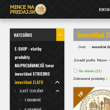
KONTAK
investičné 
KATEGÓRIE
Úvod
investičné 
E-SHOP - všetky
produkty
Zoradiť podľa:
Názov
NAJPREDÁVANEJŠÍ tovar
Na sklade
(21)
investičné STRIEBRO
Zobrazené produkty
1 
investičné ZLATO
ZLATÉ TEHLIČKY
TIP
1 GRAMOVÉ
5 GRAMOVÉ