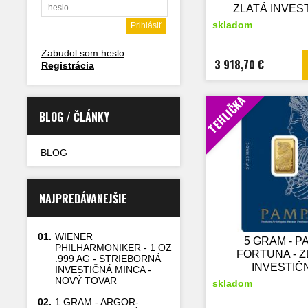
ZLATÁ INVES
MINCA
skladom
Zabudol som heslo
3 918,70 €
Registrácia
TEHLIČKA
BLOG / ČLÁNKY
BLOG
NAJPREDÁVANEJŠIE
01.
WIENER
5 GRAM - P
PHILHARMONIKER - 1 OZ
FORTUNA - Z
.999 AG - STRIEBORNÁ
INVESTIČ
INVESTIČNÁ MINCA -
TEHLIČK
NOVÝ TOVAR
skladom
02.
1 GRAM - ARGOR-