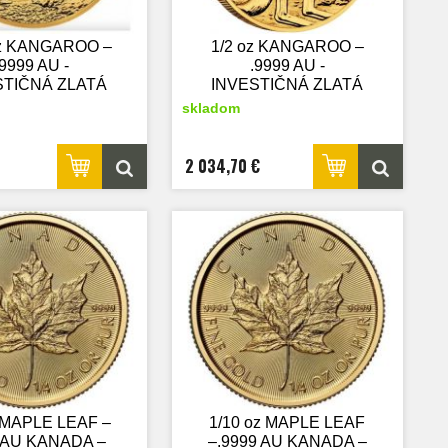
oz KANGAROO –
1/2 oz KANGAROO –
.9999 AU -
.9999 AU -
STIČNÁ ZLATÁ
INVESTIČNÁ ZLATÁ
A - nový tovar
MINCA - nový tovar
skladom
2 034,70 €
z MAPLE LEAF –
1/10 oz MAPLE LEAF
9 AU KANADA –
–.9999 AU KANADA –