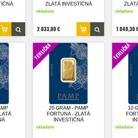
TIČNÁ
ZLATÁ INVESTIČNÁ
ZLAT
MINCA - NOVÝ TOVAR
MINC
skladom
skladom
2 033,80 €
1 048,30 
TEHLIČKA
TEHLIČKA
AMP
20 GRAM - PAMP
10 
LATÁ
FORTUNA - ZLATÁ
FORT
NÁ
INVESTIČNÁ
I
A
TEHLIČKA
skladom
skladom