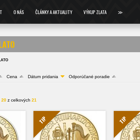
T
O NÁS
ČLÁNKY A AKTUALITY
VÝKUP ZLATA
≫
ZLATO
ZLATO
Cena
Dátum pridania
Odporúčané poradie
- 20
z celkových
21
TIP
TIP