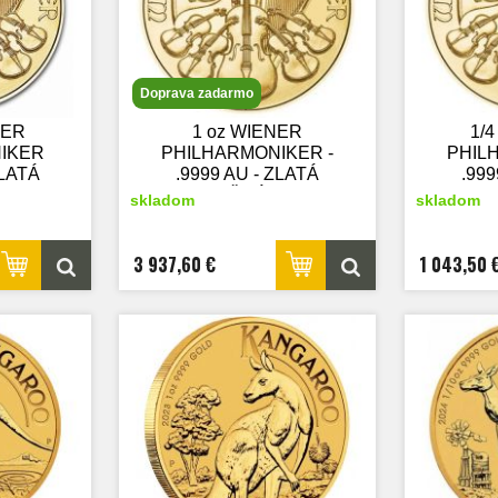
Doprava zadarmo
NER
1 oz WIENER
1/
IKER
PHILHARMONIKER -
PHIL
ZLATÁ
.9999 AU - ZLATÁ
.999
INCA -
INVESTIČNÁ MINCA -
INVES
skladom
skladom
r
nový tovar
3 937,60 €
1 043,50 