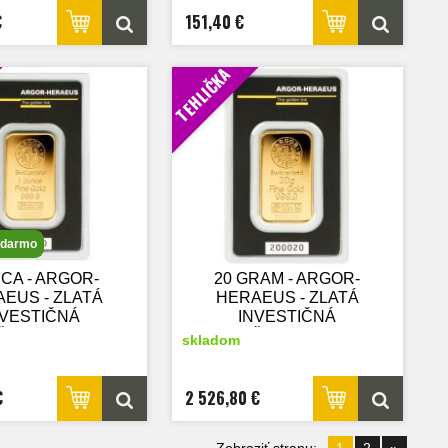
€
151,40 €
TEHLIČKA
adarmo
CA - ARGOR-
20 GRAM - ARGOR-
EUS - ZLATÁ
HERAEUS - ZLATÁ
NVESTIČNÁ
INVESTIČNÁ
KA - nový tovar
TEHLIČKA - nový tovar
skladom
€
2 526,80 €