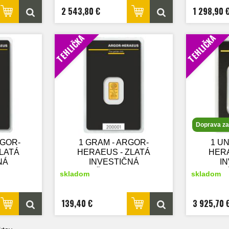
2 543,80 €
1 298,90 
TEHLIČKA
TEHLIČKA
Doprava z
RGOR-
1 GRAM - ARGOR-
1 UN
ZLATÁ
HERAEUS - ZLATÁ
HERA
NÁ
INVESTIČNÁ
I
ý tovar
TEHLIČKA - nový tovar
TEHLIČ
skladom
skladom
139,40 €
3 925,70 