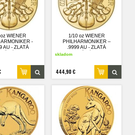
4 oz WIENER
1/10 oz WIENER
HARMONIKER -
PHILHARMONIKER –
9 AU - ZLATÁ
.9999 AU - ZLATÁ
TIČNÁ MINCA -
INVESTIČNÁ MINCA -
skladom
nový tovar
nový tovar
€
444,90 €