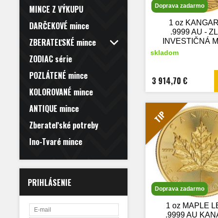
Doprava zadarmo
MINCE Z VÝKUPU
1 oz KANGAR
DARČEKOVÉ mince
.9999 AU - Z
ZBERATEĽSKÉ mince
INVESTIČNÁ M
nový tova
skladom
ZODIAC série
POZLÁTENÉ mince
3 914,70 €
KOLOROVANÉ mince
ANTIQUE mince
TIP
Zberateľské potreby
Ino-Tvaré mince
PRIHLÁSENIE
Doprava zadarmo
1 oz MAPLE L
.9999 AU KAN