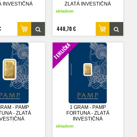
Á INVESTIČNÁ
ZLATÁ INVESTIČNÁ
A - nový tovar
MINCA - nový tovar
skladom
€
448,70 €
TEHLIČKA
GRAM - PAMP
1 GRAM - PAMP
UNA - ZLATÁ
FORTUNA - ZLATÁ
NVESTIČNÁ
INVESTIČNÁ
TEHLIČKA
TEHLIČKA
skladom