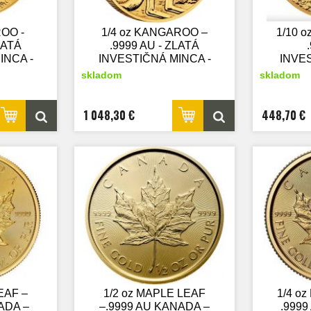
OO -
1/4 oz KANGAROO –
1/10 
LATÁ
.9999 AU - ZLATÁ
INCA -
INVESTIČNÁ MINCA -
INVE
r
nový tovar
MINC
skladom
skladom
1 048,30 €
448,70 €
EAF –
1/2 oz MAPLE LEAF
1/4 o
ADA –
–.9999 AU KANADA –
.999