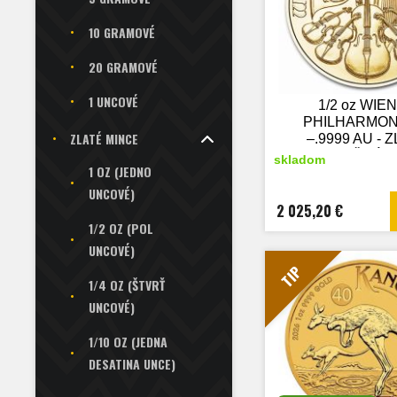
10 GRAMOVÉ
20 GRAMOVÉ
1 UNCOVÉ
1/2 oz WIE
PHILHARMON
ZLATÉ MINCE
–.9999 AU - 
INVESTIČNÁ M
skladom
1 OZ (JEDNO
nový tova
UNCOVÉ)
2 025,20 €
1/2 OZ (POL
UNCOVÉ)
TIP
1/4 OZ (ŠTVRŤ
UNCOVÉ)
1/10 OZ (JEDNA
DESATINA UNCE)