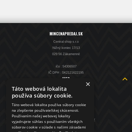
MINCENAPREDAJ.SK
Central shop s.r.o
Nižný koniec 17/13
029 56 Zákamenné
ičo : 54306507
IČ DPH : SK2121622195
INFO
×
O nás
Táto webová lokalita
Kontakt
používa súbory cookie.
KAMENNÁ PREDAJŇA
Táto webová lokalita používa súbory cookie
Spätný výkup striebra
na zlepšenie používateľskej skúsenosti.
Obchodné podmienky
Používaním našej webovej lokality
GDPR - ochrana osobných údajov
vyjadrujete súhlas s používaním všetkých
súborov cookie v súlade s našimi zásadami
KONTAKT