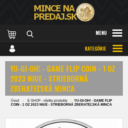
MENU
KATEGÓRIE
YU-GI-OH! - GAME FLIP COIN - 1 OZ
2023 NIUE - STRIEBORNÁ
ZBERATEĽSKÁ MINCA
Úvod
E-SHOP - všetky produkty
YU-GI-OH! - GAME FLIP
COIN - 1 OZ 2023 NIUE - STRIEBORNÁ ZBERATEĽSKÁ MINCA