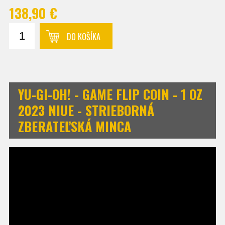
138,90 €
DO KOŠÍKA
YU-GI-OH! - GAME FLIP COIN - 1 OZ
2023 NIUE - STRIEBORNÁ
ZBERATEĽSKÁ MINCA