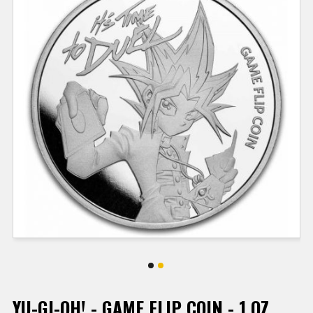
YU-GI-OH! - GAME FLIP COIN - 1 OZ