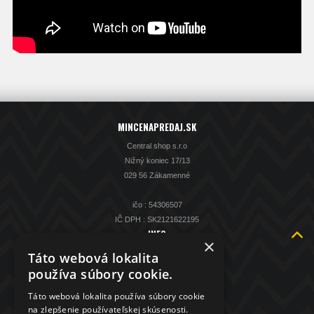
MINCENAPREDAJ.SK
Central shop s.r.o
Nižný koniec 17/13
029 56 Zákamenné
ičo : 54306507
IČ DPH : SK2121622195
INFO
×
O nás
Táto webová lokalita
Kontakt
používa súbory cookie.
KAMENNÁ PREDAJŇA
Táto webová lokalita používa súbory cookie
Spätný výkup striebra
na zlepšenie používateľskej skúsenosti.