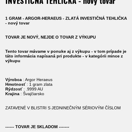
INVESTIČNÁ TEHLIČKA - nový tovar
1 GRAM - ARGOR-HERAEUS - ZLATÁ INVESTIČNÁ TEHLIČKA
- nový tovar
TOVAR JE NOVÝ, NEJDE O TOVAR Z VÝKUPU
Tento tovar mávame v ponuke aj z výkupu - v tom prípade je
táto informácia napísaná pri produkte - v kategórii mince z
výkupu
Výrobca
: Argor Heraeus
Hmotnosť
: 1 gram zlata
Rýdzosť
: .9999 AU
Krajina
: Švajčiarsko
ZATAVENÉ V BLISTRI S JEDNINEČNÝM SÉRIOVÝM ČÍSLOM
------ TOVAR JE SKLADOM -------