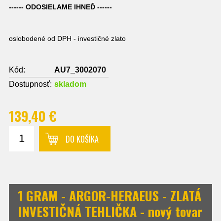
------ ODOSIELAME IHNEĎ ------
oslobodené od DPH - investičné zlato
Kód:
AU7_3002070
Dostupnosť:
skladom
139,40 €
DO KOŠÍKA
1 GRAM - ARGOR-HERAEUS - ZLATÁ
INVESTIČNÁ TEHLIČKA - nový tovar