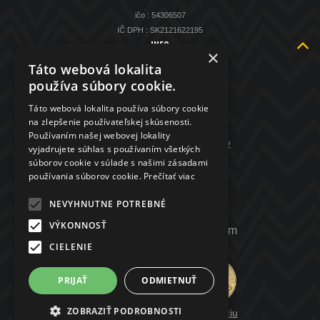
ičo : 54306507
IČ DPH : SK2121622195
INFO
×
O nás
Táto webová lokalita
Kontakt
používa súbory cookie.
KAMENNÁ PREDAJŇA
Táto webová lokalita používa súbory cookie
Spätný výkup striebra
na zlepšenie používateľskej skúsenosti.
Obchodné podmienky
Používaním našej webovej lokality
GDPR - ochrana osobných údajov
vyjadrujete súhlas s používaním všetkých
súborov cookie v súlade s našimi zásadami
KONTAKT
používania súborov cookie.
Prečítať viac
+421 907 208 972
NEVYHNUTNE POTREBNÉ
VÝKONNOSŤ
mincenapredaj.sk@gmail.com
CIELENIE
PRIJAŤ
ODMIETNUŤ
ZOBRAZIŤ PODROBNOSTI
Prepnúť zobrazenie na plnú verziu