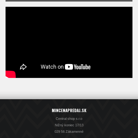
MINCENAPREDAJ.SK
Central shop s.r.o
Nižný koniec 17/13
029 56 Zákamenné