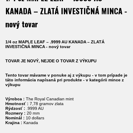
KANADA – ZLATÁ INVESTIČNÁ MINCA -
nový tovar
1/4 oz MAPLE LEAF – .9999 AU KANADA – ZLATÁ
INVESTIČNÁ MINCA - nový tovar
TOVAR JE NOVÝ, NEJDE O TOVAR Z VÝKUPU
Tento tovar mávame v ponuke aj z výkupu - v tom prípade je
táto informácia napísaná pri produkte - v kategórii mince z
výkupu
Výrobca :
The Royal Canadian mint
Hmotnosť :
7,78 gramov zlata
Rýdzosť :
.9999 AU
Rozmery :
20 mm
Nominál :
10 dollars
Krajina :
Kanada