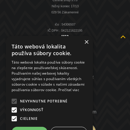
Central shop s.r.o
Nižný koniec 17/13
029 56 Zákamenné
ičo : 54306507
IČ DPH : SK2121622195
INFO
×
O nás
Táto webová lokalita
Kontakt
používa súbory cookie.
KAMENNÁ PREDAJŇA
Táto webová lokalita používa súbory cookie
Spätný výkup striebra
na zlepšenie používateľskej skúsenosti.
Obchodné podmienky
Používaním našej webovej lokality
GDPR - ochrana osobných údajov
vyjadrujete súhlas s používaním všetkých
súborov cookie v súlade s našimi zásadami
KONTAKT
používania súborov cookie.
Prečítať viac
+421 907 208 972
NEVYHNUTNE POTREBNÉ
VÝKONNOSŤ
mincenapredaj.sk@gmail.com
CIELENIE