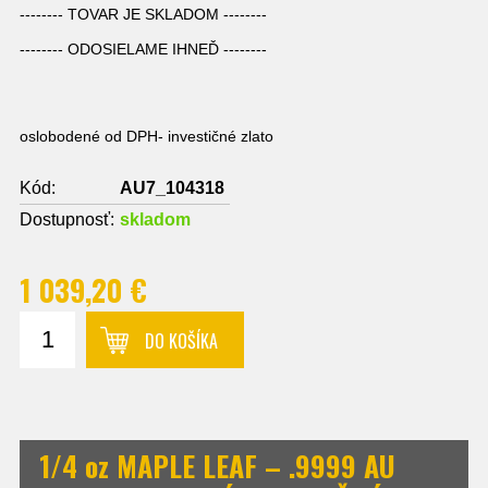
-------- TOVAR JE SKLADOM --------
-------- ODOSIELAME IHNEĎ --------
oslobodené od DPH- investičné zlato
Kód:
AU7_104318
Dostupnosť:
skladom
1 039,20 €
DO KOŠÍKA
1/4 oz MAPLE LEAF – .9999 AU