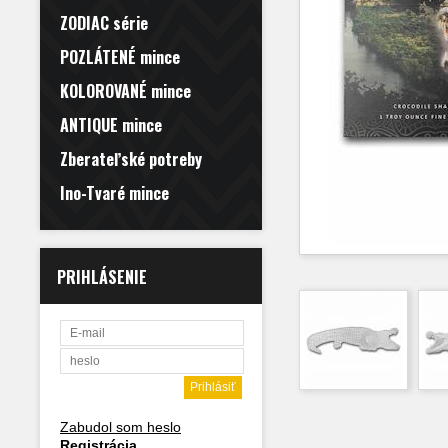
ZODIAC série
POZLÁTENÉ mince
KOLOROVANÉ mince
ANTIQUE mince
Zberateľské potreby
Ino-Tvaré mince
PRIHLÁSENIE
Zabudol som heslo
Registrácia