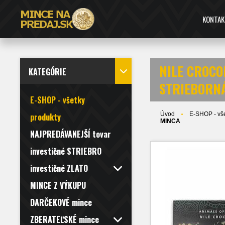
KONTAK
NILE CROCOD
KATEGÓRIE
STRIEBORN
E-SHOP - všetky
Úvod
E-SHOP - vše
produkty
MINCA
NAJPREDÁVANEJŠÍ tovar
investičné STRIEBRO
investičné ZLATO
MINCE Z VÝKUPU
DARČEKOVÉ mince
ZBERATEĽSKÉ mince