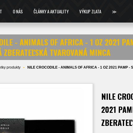
T
O NÁS
ČLÁNKY A AKTUALITY
VÝKUP ZLATA
≫
ILE - ANIMALS OF AFRICA - 1 OZ 2021 P
Á ZBERATEĽSKÁ TVAROVANÁ MINCA
tky produkty
NILE CROCODILE - ANIMALS OF AFRICA - 1 OZ 2021 PAM
NILE CROC
2021 PAM
ZBERATEĽ