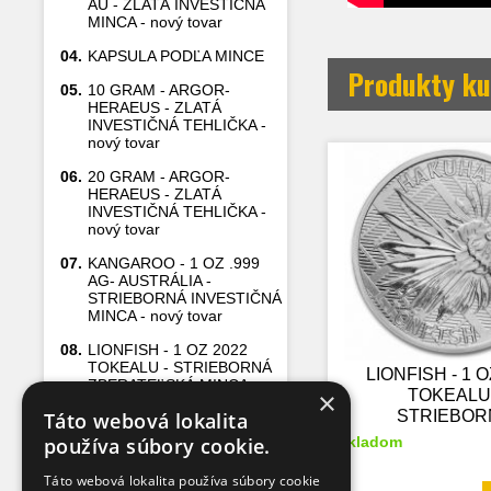
AU - ZLATÁ INVESTIČNÁ
MINCA - nový tovar
04.
KAPSULA PODĽA MINCE
Produkty ku
05.
10 GRAM - ARGOR-
HERAEUS - ZLATÁ
INVESTIČNÁ TEHLIČKA -
nový tovar
06.
20 GRAM - ARGOR-
HERAEUS - ZLATÁ
INVESTIČNÁ TEHLIČKA -
nový tovar
07.
KANGAROO - 1 OZ .999
AG- AUSTRÁLIA -
STRIEBORNÁ INVESTIČNÁ
MINCA - nový tovar
08.
LIONFISH - 1 OZ 2022
TOKEALU - STRIEBORNÁ
LIONFISH - 1 O
ZBERATEĽSKÁ MINCA
×
TOKEALU 
STRIEBOR
Táto webová lokalita
09.
5 GRAM - ARGOR-
HERAEUS - ZLATÁ
ZBERATEĽ
používa súbory cookie.
skladom
INVESTIČNÁ TEHLIČKA -
MINCA
nový tovar
Táto webová lokalita používa súbory cookie