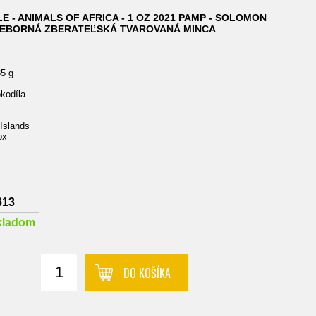
E - ANIMALS OF AFRICA - 1 OZ 2021 PAMP - SOLOMON
RIEBORNÁ ZBERATEĽSKÁ TVAROVANÁ MINCA
35 g
okodíla
s
 Islands
ox
613
kladom
DO KOŠÍKA