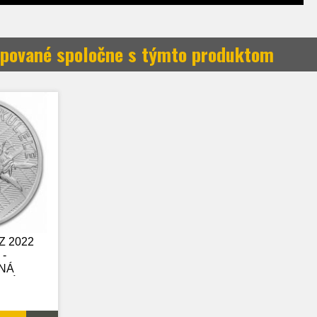
pované spoločne s týmto produktom
Z 2022
-
NÁ
SKÁ