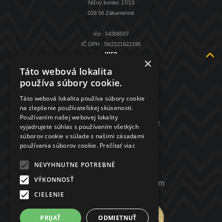
Nižný koniec 17/13
029 56 Zákamenné
ičo : 54306507
IČ DPH : SK2121622195
INFO
×
O nás
Táto webová lokalita
Kontakt
používa súbory cookie.
KAMENNÁ PREDAJŇA
Táto webová lokalita používa súbory cookie
Spätný výkup striebra
na zlepšenie používateľskej skúsenosti.
Obchodné podmienky
Používaním našej webovej lokality
GDPR - ochrana osobných údajov
vyjadrujete súhlas s používaním všetkých
súborov cookie v súlade s našimi zásadami
KONTAKT
používania súborov cookie.
Prečítať viac
+421 907 208 972
NEVYHNUTNE POTREBNÉ
VÝKONNOSŤ
mincenapredaj.sk@gmail.com
CIELENIE
PRIJAŤ
ODMIETNUŤ