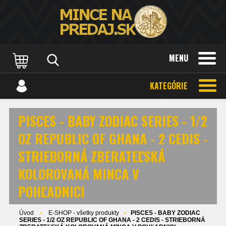
MENU
KATEGÓRIE
PISCES - BABY ZODIAC SERIES - 1/2
OZ REPUBLIC OF GHANA - 2 CEDIS -
STRIEBORNÁ ZBERATEĽSKÁ
KOLOROVANÁ MINCA V
POHĽADNICI
Úvod
E-SHOP - všetky produkty
PISCES - BABY ZODIAC
SERIES - 1/2 OZ REPUBLIC OF GHANA - 2 CEDIS - STRIEBORNÁ