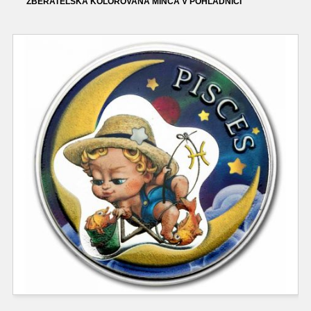
ZBERATEĽSKÁ KOLOROVANÁ MINCA V POHĽADNICI