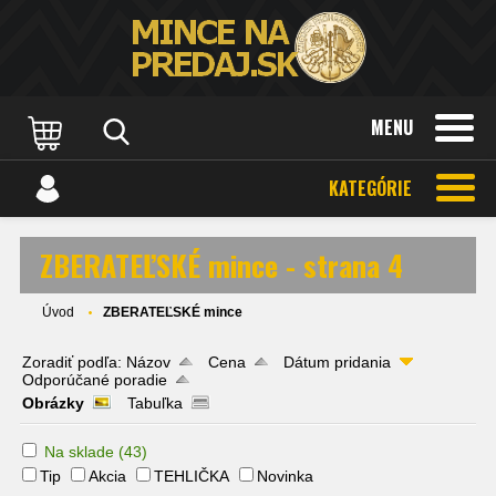
MENU
KATEGÓRIE
ZBERATEĽSKÉ mince - strana 4
Úvod
ZBERATEĽSKÉ mince
Zoradiť podľa:
Názov
Cena
Dátum pridania
Odporúčané poradie
Obrázky
Tabuľka
Na sklade
(43)
Tip
Akcia
TEHLIČKA
Novinka