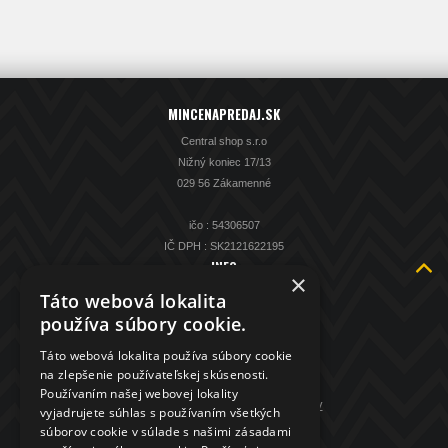
MINCENAPREDAJ.SK
Central shop s.r.o
Nižný koniec 17/13
029 56 Zákamenné
ičo : 54306507
IČ DPH : SK2121622195
INFO
×
O nás
Táto webová lokalita
Kontakt
používa súbory cookie.
KAMENNÁ PREDAJŇA
Táto webová lokalita používa súbory cookie
Spätný výkup striebra
na zlepšenie používateľskej skúsenosti.
Obchodné podmienky
Používaním našej webovej lokality
GDPR - ochrana osobných údajov
vyjadrujete súhlas s používaním všetkých
súborov cookie v súlade s našimi zásadami
KONTAKT